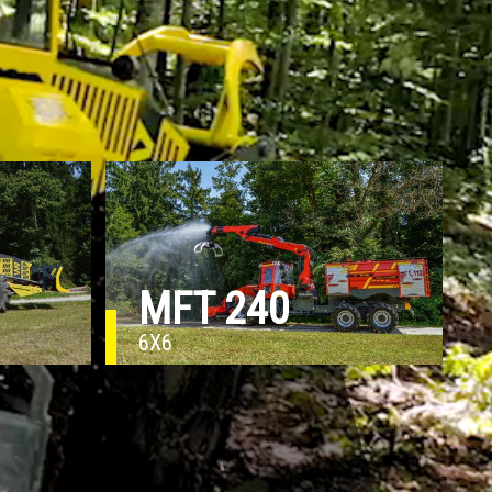
MFT 240
6X6