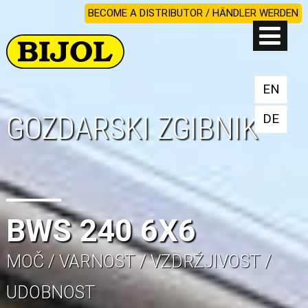
BECOME A DISTRIBUTOR / HÄNDLER WERDEN
EN
GOZDARSKI ZGIBNIK
DE
BWS 240 6X6
MOČ / VARNOST / VZDRŽJIVOST /
UDOBNOST