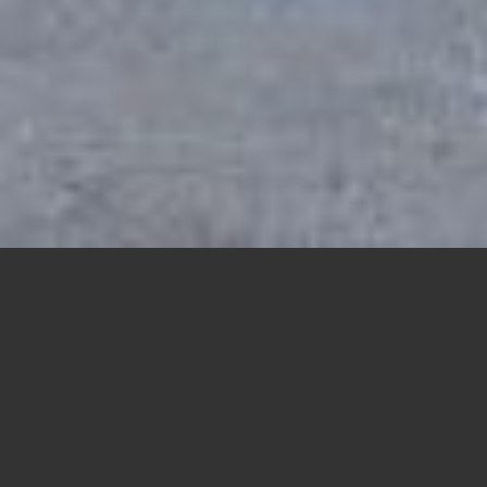
Tehnični podatki
Katalog
Izvedba
specialni gozdarski