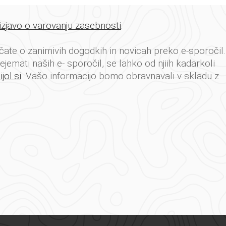
izjavo o varovanju zasebnosti
.
ate o zanimivih dogodkih in novicah preko e-sporočil
ejemati naših e- sporočil, se lahko od njiih kadarkoli
jol.si
. Vašo informacijo bomo obravnavali v skladu z