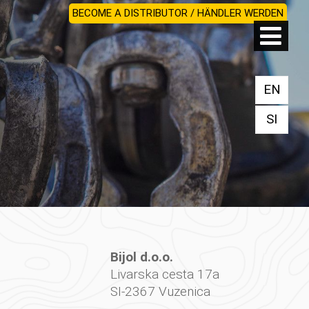
BECOME A DISTRIBUTOR / HÄNDLER WERDEN
EN
SI
Bijol d.o.o.
Livarska cesta 17a
SI-2367 Vuzenica